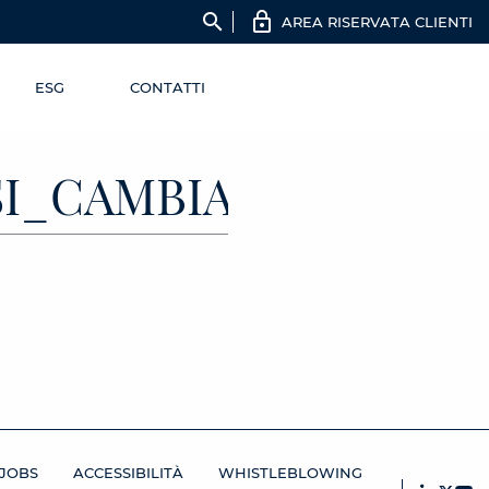
search
AREA RISERVATA CLIENTI
ESG
CONTATTI
OSI_CAMBIA_IL_RUO
JOBS
ACCESSIBILITÀ
WHISTLEBLOWING