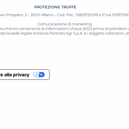
PROTEZIONE TRUFFE
San Prospero, 2 – 20121 Milano – Cod. Fisc.: 12825720159 e P.Iva 10537050964
Comunicazione di marketing
 documento contenente le informazioni chiave (KID) prima di prendere una
o la sede legale di Kairos Partners Sgr S.p.A. e i soggetti collocatori,
e alla privacy