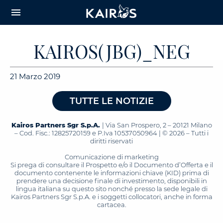
arrow_downward_alt
MAIN
menu
CONTENT
KAIROS(JBG)_NEG
21 Marzo 2019
TUTTE LE NOTIZIE
Kairos Partners Sgr S.p.A.
| Via San Prospero, 2 – 20121 Milano
– Cod. Fisc.: 12825720159 e P.Iva 10537050964 | © 2026 – Tutti i
diritti riservati
Comunicazione di marketing
Si prega di consultare il Prospetto e/o il Documento d’Offerta e il
documento contenente le informazioni chiave (KID) prima di
prendere una decisione finale di investimento, disponibili in
lingua italiana su questo sito nonché presso la sede legale di
Kairos Partners Sgr S.p.A. e i soggetti collocatori, anche in forma
cartacea.