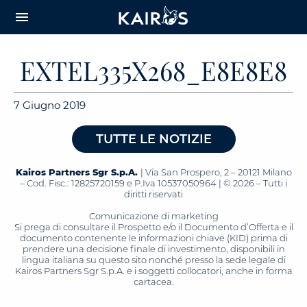
arrow_downward_alt
MAIN
menu
CONTENT
EXTEL335X268_E8E8E8
7 Giugno 2019
TUTTE LE NOTIZIE
Kairos Partners Sgr S.p.A.
| Via San Prospero, 2 – 20121 Milano
– Cod. Fisc.: 12825720159 e P.Iva 10537050964 | © 2026 – Tutti i
diritti riservati
Comunicazione di marketing
Si prega di consultare il Prospetto e/o il Documento d’Offerta e il
documento contenente le informazioni chiave (KID) prima di
prendere una decisione finale di investimento, disponibili in
lingua italiana su questo sito nonché presso la sede legale di
Kairos Partners Sgr S.p.A. e i soggetti collocatori, anche in forma
cartacea.