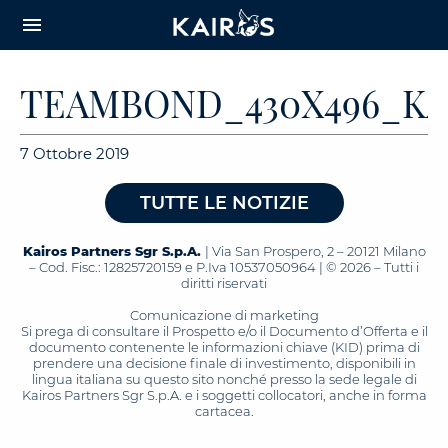
arrow_downward_alt
MAIN
menu
CONTENT
TEAMBOND_430X496_KA
7 Ottobre 2019
TUTTE LE NOTIZIE
Kairos Partners Sgr S.p.A.
| Via San Prospero, 2 – 20121 Milano
– Cod. Fisc.: 12825720159 e P.Iva 10537050964 | © 2026 – Tutti i
diritti riservati
Comunicazione di marketing
Si prega di consultare il Prospetto e/o il Documento d’Offerta e il
documento contenente le informazioni chiave (KID) prima di
prendere una decisione finale di investimento, disponibili in
lingua italiana su questo sito nonché presso la sede legale di
Kairos Partners Sgr S.p.A. e i soggetti collocatori, anche in forma
cartacea.