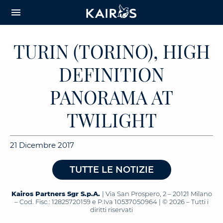
arrow_downward_alt
MAIN
menu
CONTENT
TURIN (TORINO), HIGH
DEFINITION
PANORAMA AT
TWILIGHT
21 Dicembre 2017
TUTTE LE NOTIZIE
Kairos Partners Sgr S.p.A.
| Via San Prospero, 2 – 20121 Milano
– Cod. Fisc.: 12825720159 e P.Iva 10537050964 | © 2026 – Tutti i
diritti riservati