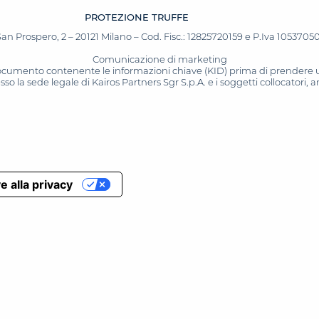
PROTEZIONE TRUFFE
San Prospero, 2 – 20121 Milano – Cod. Fisc.: 12825720159 e P.Iva 10537050964
Comunicazione di marketing
 documento contenente le informazioni chiave (KID) prima di prendere una
o la sede legale di Kairos Partners Sgr S.p.A. e i soggetti collocatori,
e alla privacy