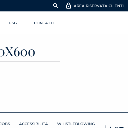
search
AREA RISERVATA CLIENTI
ESG
CONTATTI
0X600
JOBS
ACCESSIBILITÀ
WHISTLEBLOWING