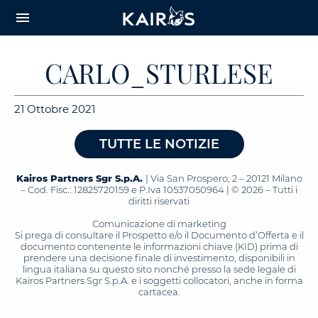
arrow_downward_alt
MAIN
menu
CONTENT
CARLO_STURLESE
21 Ottobre 2021
TUTTE LE NOTIZIE
Kairos Partners Sgr S.p.A.
| Via San Prospero, 2 – 20121 Milano
– Cod. Fisc.: 12825720159 e P.Iva 10537050964 | © 2026 – Tutti i
diritti riservati
Comunicazione di marketing
Si prega di consultare il Prospetto e/o il Documento d’Offerta e il
documento contenente le informazioni chiave (KID) prima di
prendere una decisione finale di investimento, disponibili in
lingua italiana su questo sito nonché presso la sede legale di
Kairos Partners Sgr S.p.A. e i soggetti collocatori, anche in forma
cartacea.