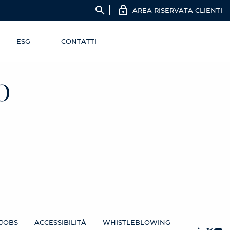
search
AREA RISERVATA CLIENTI
ESG
CONTATTI
O
JOBS
ACCESSIBILITÀ
WHISTLEBLOWING