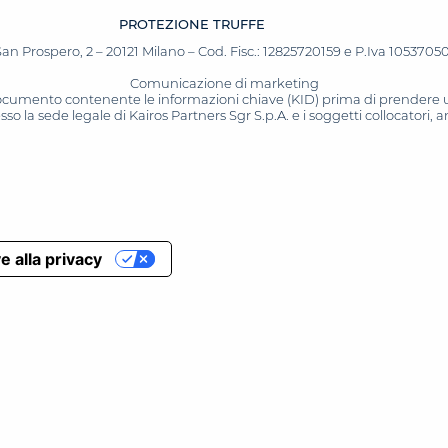
PROTEZIONE TRUFFE
San Prospero, 2 – 20121 Milano – Cod. Fisc.: 12825720159 e P.Iva 10537050964
Comunicazione di marketing
 documento contenente le informazioni chiave (KID) prima di prendere una
o la sede legale di Kairos Partners Sgr S.p.A. e i soggetti collocatori,
e alla privacy