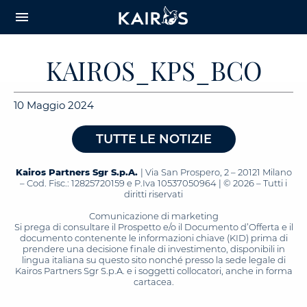
arrow_downward_alt
MAIN
menu
CONTENT
KAIROS_KPS_BCO
10 Maggio 2024
TUTTE LE NOTIZIE
Kairos Partners Sgr S.p.A.
| Via San Prospero, 2 – 20121 Milano
– Cod. Fisc.: 12825720159 e P.Iva 10537050964 | © 2026 – Tutti i
diritti riservati
Comunicazione di marketing
Si prega di consultare il Prospetto e/o il Documento d’Offerta e il
documento contenente le informazioni chiave (KID) prima di
prendere una decisione finale di investimento, disponibili in
lingua italiana su questo sito nonché presso la sede legale di
Kairos Partners Sgr S.p.A. e i soggetti collocatori, anche in forma
cartacea.