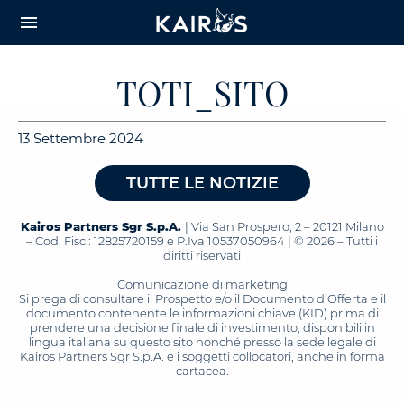
arrow_downward_alt
MAIN
menu
CONTENT
TOTI_SITO
13 Settembre 2024
TUTTE LE NOTIZIE
Kairos Partners Sgr S.p.A.
| Via San Prospero, 2 – 20121 Milano
– Cod. Fisc.: 12825720159 e P.Iva 10537050964 | © 2026 – Tutti i
diritti riservati
Comunicazione di marketing
Si prega di consultare il Prospetto e/o il Documento d’Offerta e il
documento contenente le informazioni chiave (KID) prima di
prendere una decisione finale di investimento, disponibili in
lingua italiana su questo sito nonché presso la sede legale di
Kairos Partners Sgr S.p.A. e i soggetti collocatori, anche in forma
cartacea.