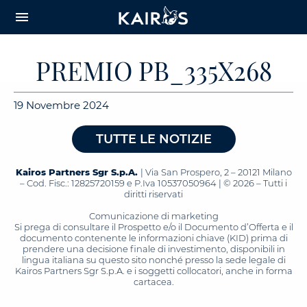
arrow_downward_alt
MAIN
menu
CONTENT
PREMIO PB_335X268
19 Novembre 2024
TUTTE LE NOTIZIE
Kairos Partners Sgr S.p.A.
| Via San Prospero, 2 – 20121 Milano
– Cod. Fisc.: 12825720159 e P.Iva 10537050964 | © 2026 – Tutti i
diritti riservati
Comunicazione di marketing
Si prega di consultare il Prospetto e/o il Documento d’Offerta e il
documento contenente le informazioni chiave (KID) prima di
prendere una decisione finale di investimento, disponibili in
lingua italiana su questo sito nonché presso la sede legale di
Kairos Partners Sgr S.p.A. e i soggetti collocatori, anche in forma
cartacea.