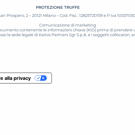
PROTEZIONE TRUFFE
San Prospero, 2 – 20121 Milano – Cod. Fisc.: 12825720159 e P.Iva 10537050964
Comunicazione di marketing
 documento contenente le informazioni chiave (KID) prima di prendere una
o la sede legale di Kairos Partners Sgr S.p.A. e i soggetti collocatori,
e alla privacy