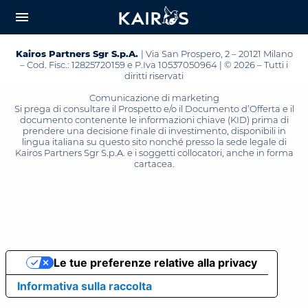
arrow_downward_alt
MAIN
menu
CONTENT
Kairos Partners Sgr S.p.A.
| Via San Prospero, 2 – 20121 Milano
– Cod. Fisc.: 12825720159 e P.Iva 10537050964 | © 2026 – Tutti i
diritti riservati
Comunicazione di marketing
Si prega di consultare il Prospetto e/o il Documento d’Offerta e il
documento contenente le informazioni chiave (KID) prima di
prendere una decisione finale di investimento, disponibili in
lingua italiana su questo sito nonché presso la sede legale di
Kairos Partners Sgr S.p.A. e i soggetti collocatori, anche in forma
cartacea.
Le tue preferenze relative alla privacy
Informativa sulla raccolta