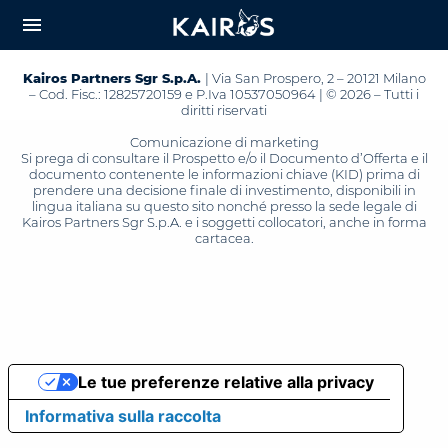
arrow_downward_alt
MAIN
menu
CONTENT
Kairos Partners Sgr S.p.A.
| Via San Prospero, 2 – 20121 Milano
– Cod. Fisc.: 12825720159 e P.Iva 10537050964 | © 2026 – Tutti i
diritti riservati
Comunicazione di marketing
Si prega di consultare il Prospetto e/o il Documento d’Offerta e il
documento contenente le informazioni chiave (KID) prima di
prendere una decisione finale di investimento, disponibili in
lingua italiana su questo sito nonché presso la sede legale di
Kairos Partners Sgr S.p.A. e i soggetti collocatori, anche in forma
cartacea.
Le tue preferenze relative alla privacy
Informativa sulla raccolta