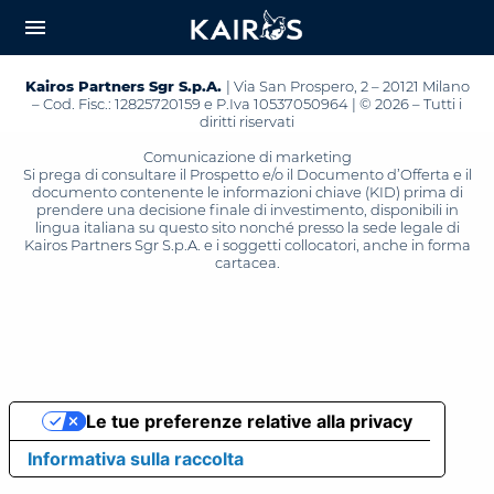
arrow_downward_alt
MAIN
menu
CONTENT
Kairos Partners Sgr S.p.A.
| Via San Prospero, 2 – 20121 Milano
– Cod. Fisc.: 12825720159 e P.Iva 10537050964 | © 2026 – Tutti i
diritti riservati
Comunicazione di marketing
Si prega di consultare il Prospetto e/o il Documento d’Offerta e il
documento contenente le informazioni chiave (KID) prima di
prendere una decisione finale di investimento, disponibili in
lingua italiana su questo sito nonché presso la sede legale di
Kairos Partners Sgr S.p.A. e i soggetti collocatori, anche in forma
cartacea.
Le tue preferenze relative alla privacy
Informativa sulla raccolta