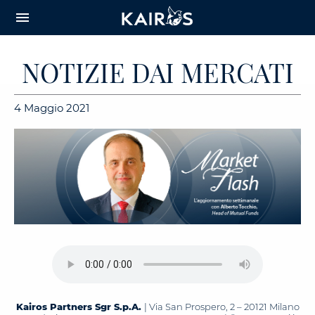
arrow_downward_alt
MAIN
menu
CONTENT
NOTIZIE DAI MERCATI
4 Maggio 2021
Kairos Partners Sgr S.p.A.
| Via San Prospero, 2 – 20121 Milano