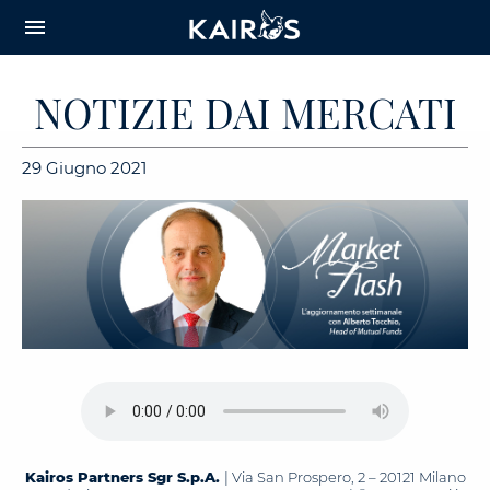
arrow_downward_alt
MAIN
menu
CONTENT
NOTIZIE DAI MERCATI
29 Giugno 2021
Kairos Partners Sgr S.p.A.
| Via San Prospero, 2 – 20121 Milano