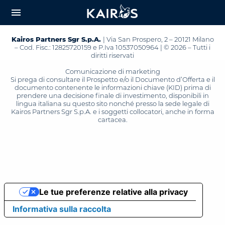
arrow_downward_alt
MAIN
menu
CONTENT
Kairos Partners Sgr S.p.A.
| Via San Prospero, 2 – 20121 Milano
– Cod. Fisc.: 12825720159 e P.Iva 10537050964 | © 2026 – Tutti i
diritti riservati
Comunicazione di marketing
Si prega di consultare il Prospetto e/o il Documento d’Offerta e il
documento contenente le informazioni chiave (KID) prima di
prendere una decisione finale di investimento, disponibili in
lingua italiana su questo sito nonché presso la sede legale di
Kairos Partners Sgr S.p.A. e i soggetti collocatori, anche in forma
cartacea.
Le tue preferenze relative alla privacy
Informativa sulla raccolta