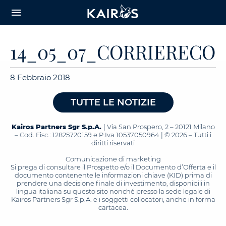
arrow_downward_alt
MAIN
menu
CONTENT
14_05_07_CORRIERECO
8 Febbraio 2018
TUTTE LE NOTIZIE
Kairos Partners Sgr S.p.A.
| Via San Prospero, 2 – 20121 Milano
– Cod. Fisc.: 12825720159 e P.Iva 10537050964 | © 2026 – Tutti i
diritti riservati
Comunicazione di marketing
Si prega di consultare il Prospetto e/o il Documento d’Offerta e il
documento contenente le informazioni chiave (KID) prima di
prendere una decisione finale di investimento, disponibili in
lingua italiana su questo sito nonché presso la sede legale di
Kairos Partners Sgr S.p.A. e i soggetti collocatori, anche in forma
cartacea.