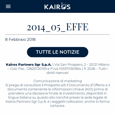
arrow_downward_alt
MAIN
menu
CONTENT
2014_05_EFFE
8 Febbraio 2018
TUTTE LE NOTIZIE
Kairos Partners Sgr S.p.A.
| Via San Prospero, 2 – 20121 Milano
– Cod. Fisc.: 12825720159 e P.Iva 10537050964 | © 2026 – Tutti i
diritti riservati
Comunicazione di marketing
Si prega di consultare il Prospetto e/o il Documento d’Offerta e il
documento contenente le informazioni chiave (KID) prima di
prendere una decisione finale di investimento, disponibili in
lingua italiana su questo sito nonché presso la sede legale di
Kairos Partners Sgr S.p.A. e i soggetti collocatori, anche in forma
cartacea.