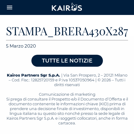
arrow_downward_alt
MAIN
menu
CONTENT
STAMPA_BRERA430X287
5 Marzo 2020
TUTTE LE NOTIZIE
Kairos Partners Sgr S.p.A.
| Via San Prospero, 2 – 20121 Milano
– Cod. Fisc.: 12825720159 e P.Iva 10537050964 | © 2026 – Tutti i
diritti riservati
Comunicazione di marketing
Si prega di consultare il Prospetto e/o il Documento d’Offerta e il
documento contenente le informazioni chiave (KID) prima di
prendere una decisione finale di investimento, disponibili in
lingua italiana su questo sito nonché presso la sede legale di
Kairos Partners Sgr S.p.A. e i soggetti collocatori, anche in forma
cartacea.