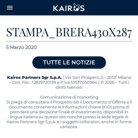
arrow_downward_alt
MAIN
menu
CONTENT
STAMPA_BRERA430X287
5 Marzo 2020
TUTTE LE NOTIZIE
Kairos Partners Sgr S.p.A.
| Via San Prospero, 2 – 20121 Milano
– Cod. Fisc.: 12825720159 e P.Iva 10537050964 | © 2026 – Tutti i
diritti riservati
Comunicazione di marketing
Si prega di consultare il Prospetto e/o il Documento d’Offerta e il
documento contenente le informazioni chiave (KID) prima di
prendere una decisione finale di investimento, disponibili in
lingua italiana su questo sito nonché presso la sede legale di
Kairos Partners Sgr S.p.A. e i soggetti collocatori, anche in forma
cartacea.