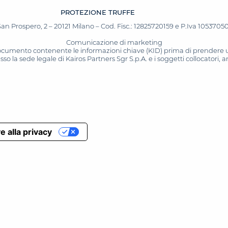
PROTEZIONE TRUFFE
San Prospero, 2 – 20121 Milano – Cod. Fisc.: 12825720159 e P.Iva 10537050964
Comunicazione di marketing
 documento contenente le informazioni chiave (KID) prima di prendere una
o la sede legale di Kairos Partners Sgr S.p.A. e i soggetti collocatori,
e alla privacy