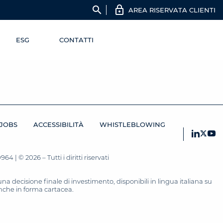
search
AREA RISERVATA CLIENTI
ESG
CONTATTI
JOBS
ACCESSIBILITÀ
WHISTLEBLOWING
 | © 2026 – Tutti i diritti riservati
 decisione finale di investimento, disponibili in lingua italiana su
 anche in forma cartacea.