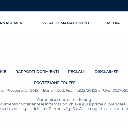
MANAGEMENT
WEALTH MANAGEMENT
MEDIA
KIE
RAPPORTI DORMIENTI
RECLAMI
DISCLAIMER
PROTEZIONE TRUFFE
San Prospero, 2 – 20121 Milano – Cod. Fisc.: 12825720159 e P.Iva 10537050964
Comunicazione di marketing
 documento contenente le informazioni chiave (KID) prima di prendere una
o la sede legale di Kairos Partners Sgr S.p.A. e i soggetti collocatori,