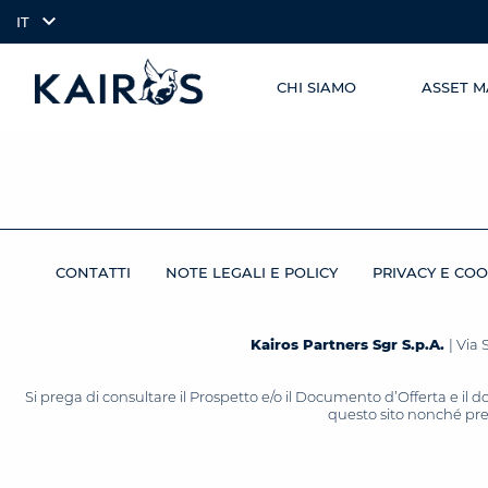
IT
CHI SIAMO
ASSET 
SKIP TO
arrow_downward_alt
MAIN
CONTENT
CONTATTI
NOTE LEGALI E POLICY
PRIVACY E COO
Kairos Partners Sgr S.p.A.
| Via 
Si prega di consultare il Prospetto e/o il Documento d’Offerta e il
questo sito nonché press