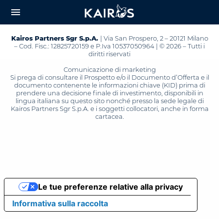
arrow_downward_alt
MAIN
menu
CONTENT
Kairos Partners Sgr S.p.A.
| Via San Prospero, 2 – 20121 Milano
– Cod. Fisc.: 12825720159 e P.Iva 10537050964 | © 2026 – Tutti i
diritti riservati
Comunicazione di marketing
Si prega di consultare il Prospetto e/o il Documento d’Offerta e il
documento contenente le informazioni chiave (KID) prima di
prendere una decisione finale di investimento, disponibili in
lingua italiana su questo sito nonché presso la sede legale di
Kairos Partners Sgr S.p.A. e i soggetti collocatori, anche in forma
cartacea.
Le tue preferenze relative alla privacy
Informativa sulla raccolta