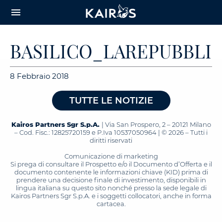
arrow_downward_alt
MAIN
menu
CONTENT
BASILICO_LAREPUBBLICA
8 Febbraio 2018
TUTTE LE NOTIZIE
Kairos Partners Sgr S.p.A.
| Via San Prospero, 2 – 20121 Milano
– Cod. Fisc.: 12825720159 e P.Iva 10537050964 | © 2026 – Tutti i
diritti riservati
Comunicazione di marketing
Si prega di consultare il Prospetto e/o il Documento d’Offerta e il
documento contenente le informazioni chiave (KID) prima di
prendere una decisione finale di investimento, disponibili in
lingua italiana su questo sito nonché presso la sede legale di
Kairos Partners Sgr S.p.A. e i soggetti collocatori, anche in forma
cartacea.