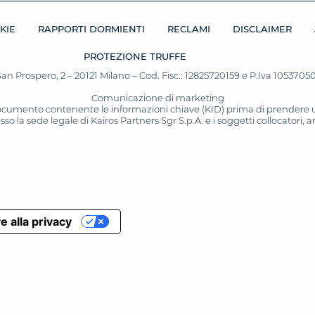
KIE
RAPPORTI DORMIENTI
RECLAMI
DISCLAIMER
PROTEZIONE TRUFFE
San Prospero, 2 – 20121 Milano – Cod. Fisc.: 12825720159 e P.Iva 10537050964
Comunicazione di marketing
 documento contenente le informazioni chiave (KID) prima di prendere una
o la sede legale di Kairos Partners Sgr S.p.A. e i soggetti collocatori,
e alla privacy