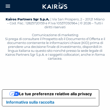
arrow_downward_alt
MAIN
menu
CONTENT
Kairos Partners Sgr S.p.A.
| Via San Prospero, 2 – 20121 Milano
– Cod. Fisc.: 12825720159 e P.Iva 10537050964 | © 2026 – Tutti i
diritti riservati
Comunicazione di marketing
Si prega di consultare il Prospetto e/o il Documento d’Offerta e il
documento contenente le informazioni chiave (KID) prima di
prendere una decisione finale di investimento, disponibili in
lingua italiana su questo sito nonché presso la sede legale di
Kairos Partners Sgr S.p.A. e i soggetti collocatori, anche in forma
cartacea.
Le tue preferenze relative alla privacy
Informativa sulla raccolta