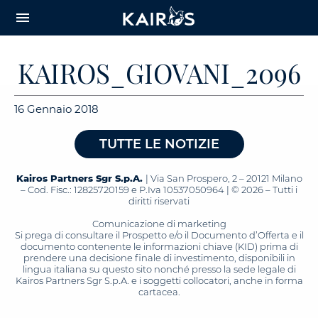
arrow_downward_alt
MAIN
menu
CONTENT
KAIROS_GIOVANI_2096
16 Gennaio 2018
TUTTE LE NOTIZIE
Kairos Partners Sgr S.p.A.
| Via San Prospero, 2 – 20121 Milano
– Cod. Fisc.: 12825720159 e P.Iva 10537050964 | © 2026 – Tutti i
diritti riservati
Comunicazione di marketing
Si prega di consultare il Prospetto e/o il Documento d’Offerta e il
documento contenente le informazioni chiave (KID) prima di
prendere una decisione finale di investimento, disponibili in
lingua italiana su questo sito nonché presso la sede legale di
Kairos Partners Sgr S.p.A. e i soggetti collocatori, anche in forma
cartacea.