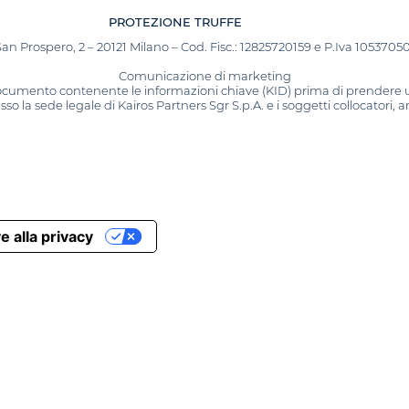
PROTEZIONE TRUFFE
San Prospero, 2 – 20121 Milano – Cod. Fisc.: 12825720159 e P.Iva 10537050964
Comunicazione di marketing
 documento contenente le informazioni chiave (KID) prima di prendere una
o la sede legale di Kairos Partners Sgr S.p.A. e i soggetti collocatori,
e alla privacy