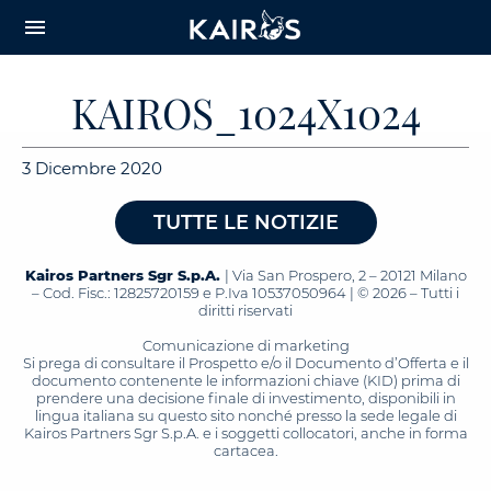
arrow_downward_alt
MAIN
menu
CONTENT
KAIROS_1024X1024
3 Dicembre 2020
TUTTE LE NOTIZIE
Kairos Partners Sgr S.p.A.
| Via San Prospero, 2 – 20121 Milano
– Cod. Fisc.: 12825720159 e P.Iva 10537050964 | © 2026 – Tutti i
diritti riservati
Comunicazione di marketing
Si prega di consultare il Prospetto e/o il Documento d’Offerta e il
documento contenente le informazioni chiave (KID) prima di
prendere una decisione finale di investimento, disponibili in
lingua italiana su questo sito nonché presso la sede legale di
Kairos Partners Sgr S.p.A. e i soggetti collocatori, anche in forma
cartacea.