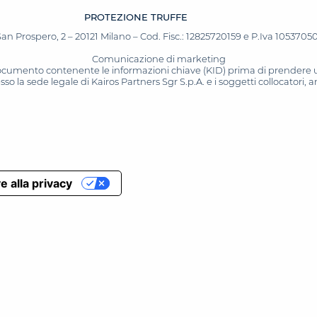
PROTEZIONE TRUFFE
San Prospero, 2 – 20121 Milano – Cod. Fisc.: 12825720159 e P.Iva 10537050964
Comunicazione di marketing
 documento contenente le informazioni chiave (KID) prima di prendere una
o la sede legale di Kairos Partners Sgr S.p.A. e i soggetti collocatori,
e alla privacy