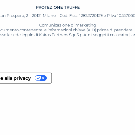
PROTEZIONE TRUFFE
San Prospero, 2 – 20121 Milano – Cod. Fisc.: 12825720159 e P.Iva 10537050964
Comunicazione di marketing
 documento contenente le informazioni chiave (KID) prima di prendere una
o la sede legale di Kairos Partners Sgr S.p.A. e i soggetti collocatori,
e alla privacy