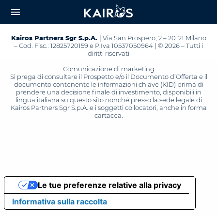
arrow_downward_alt
MAIN
menu
CONTENT
Kairos Partners Sgr S.p.A.
| Via San Prospero, 2 – 20121 Milano
– Cod. Fisc.: 12825720159 e P.Iva 10537050964 | © 2026 – Tutti i
diritti riservati
Comunicazione di marketing
Si prega di consultare il Prospetto e/o il Documento d’Offerta e il
documento contenente le informazioni chiave (KID) prima di
prendere una decisione finale di investimento, disponibili in
lingua italiana su questo sito nonché presso la sede legale di
Kairos Partners Sgr S.p.A. e i soggetti collocatori, anche in forma
cartacea.
Le tue preferenze relative alla privacy
Informativa sulla raccolta