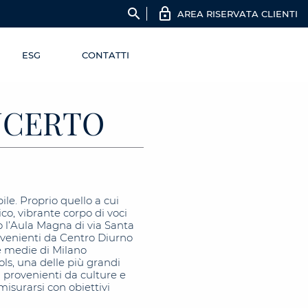
search
AREA RISERVATA CLIENTI
ESG
CONTATTI
ONCERTO
bile. Proprio quello a cui
co, vibrante corpo di voci
so l’Aula Magna di via Santa
rovenienti da Centro Diurno
le medie di Milano
ols, una delle più grandi
i provenienti da culture e
misurarsi con obiettivi