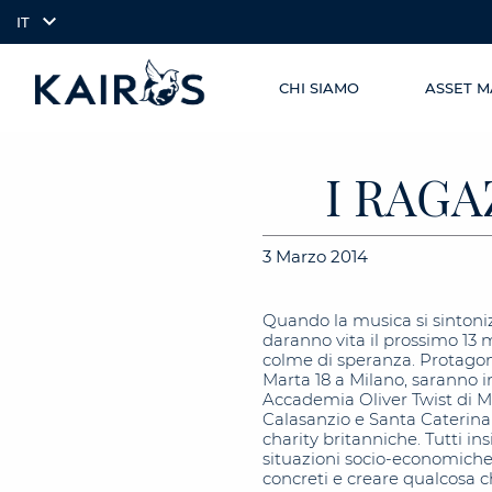
IT
CHI SIAMO
ASSET 
SKIP TO
arrow_downward_alt
MAIN
CONTENT
I RAGA
3 Marzo 2014
Quando la musica si sintonizza
daranno vita il prossimo 13 m
colme di speranza. Protagoni
Marta 18 a Milano, saranno i
Accademia Oliver Twist di Mi
Calasanzio e Santa Caterina 
charity britanniche. Tutti i
situazioni socio-economiche d
concreti e creare qualcosa c