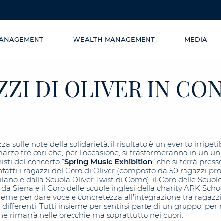
MANAGEMENT
WEALTH MANAGEMENT
MEDIA
ZZI DI OLIVER IN C
 sulle note della solidarietà, il risultato è un evento irripeti
arzo tre cori che, per l’occasione, si trasformeranno in un uni
sti del concerto “
Spring Music Exhibition
” che si terrà pres
nfatti i ragazzi del Coro di Oliver (composto da 50 ragazzi p
lano e dalla Scuola Oliver Twist di Como), il Coro delle Scuo
da Siena e il Coro delle scuole inglesi della charity ARK Scho
nsieme per dare voce e concretezza all’integrazione tra ragazz
ifferenti. Tutti insieme per sentirsi parte di un gruppo, per 
he rimarrà nelle orecchie ma soprattutto nei cuori.