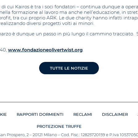
di cui Kairos è tra i soci fondatori – continua dunque a opera
ella formazione al lavoro ma anche nell’educazione, in stret
profit, tra cui proprio ARK. Le due charity hanno infatti intra
ealizzando diversi progetti volti ai minori.
 marzo è dunque un passo in più lungo il cammino tracciato
640,
www.fondazioneolivertwist.org
.
TUTTE LE NOTIZIE
KIE
RAPPORTI DORMIENTI
RECLAMI
DISCLAIMER
PROTEZIONE TRUFFE
San Prospero, 2 – 20121 Milano – Cod. Fisc.: 12825720159 e P.Iva 10537050964