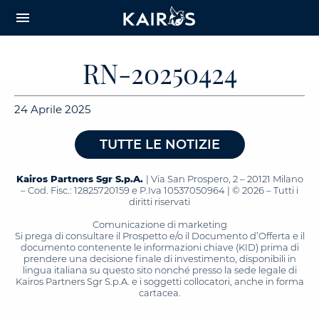
arrow_downward_alt
MAIN
menu
CONTENT
RN-20250424
24 Aprile 2025
TUTTE LE NOTIZIE
Kairos Partners Sgr S.p.A.
| Via San Prospero, 2 – 20121 Milano
– Cod. Fisc.: 12825720159 e P.Iva 10537050964 | © 2026 – Tutti i
diritti riservati
Comunicazione di marketing
Si prega di consultare il Prospetto e/o il Documento d’Offerta e il
documento contenente le informazioni chiave (KID) prima di
prendere una decisione finale di investimento, disponibili in
lingua italiana su questo sito nonché presso la sede legale di
Kairos Partners Sgr S.p.A. e i soggetti collocatori, anche in forma
cartacea.