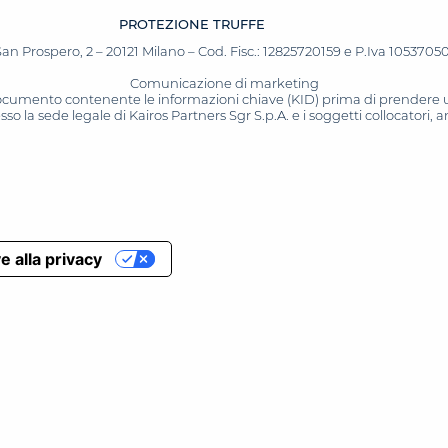
PROTEZIONE TRUFFE
San Prospero, 2 – 20121 Milano – Cod. Fisc.: 12825720159 e P.Iva 10537050964
Comunicazione di marketing
 documento contenente le informazioni chiave (KID) prima di prendere una
o la sede legale di Kairos Partners Sgr S.p.A. e i soggetti collocatori,
e alla privacy