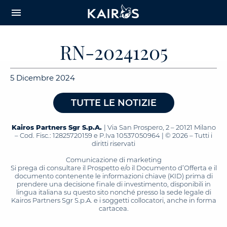
arrow_downward_alt
MAIN
menu
CONTENT
RN-20241205
5 Dicembre 2024
TUTTE LE NOTIZIE
Kairos Partners Sgr S.p.A.
| Via San Prospero, 2 – 20121 Milano
– Cod. Fisc.: 12825720159 e P.Iva 10537050964 | © 2026 – Tutti i
diritti riservati
Comunicazione di marketing
Si prega di consultare il Prospetto e/o il Documento d’Offerta e il
documento contenente le informazioni chiave (KID) prima di
prendere una decisione finale di investimento, disponibili in
lingua italiana su questo sito nonché presso la sede legale di
Kairos Partners Sgr S.p.A. e i soggetti collocatori, anche in forma
cartacea.