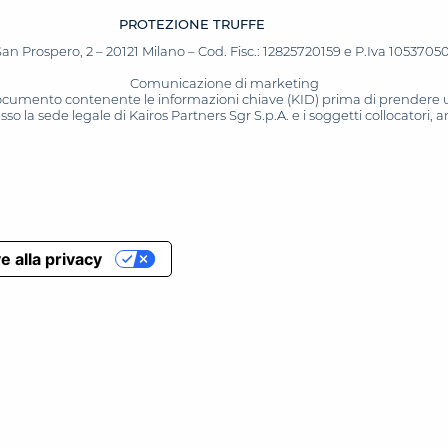
PROTEZIONE TRUFFE
San Prospero, 2 – 20121 Milano – Cod. Fisc.: 12825720159 e P.Iva 10537050964
Comunicazione di marketing
 documento contenente le informazioni chiave (KID) prima di prendere una
o la sede legale di Kairos Partners Sgr S.p.A. e i soggetti collocatori,
e alla privacy