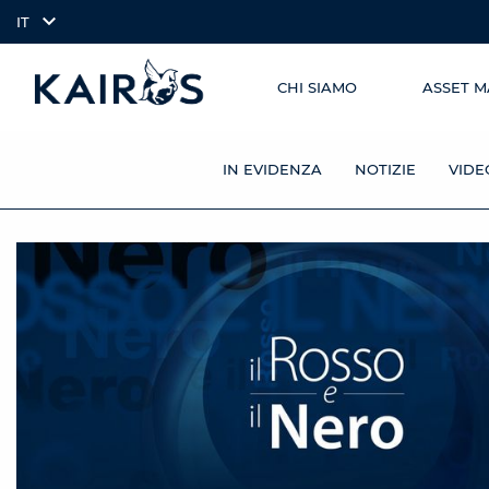
IT
CHI SIAMO
ASSET 
SKIP TO
arrow_downward_alt
MAIN
CONTENT
IN EVIDENZA
NOTIZIE
VIDE