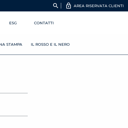
search
AREA RISERVATA CLIENTI
ESG
CONTATTI
NA STAMPA
IL ROSSO E IL NERO