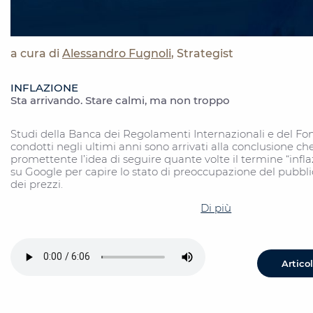
a cura di
Alessandro Fugnoli
, Strategist
INFLAZIONE
Sta arrivando. Stare calmi, ma non troppo
Studi della Banca dei Regolamenti Internazionali e del F
condotti negli ultimi anni sono arrivati alla conclusione ch
promettente l’idea di seguire quante volte il termine “infl
su Google per capire lo stato di preoccupazione del pubbl
dei prezzi.
Di più
Artico