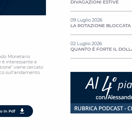
DIVAGAZIONI ESTIVE
09 Luglio 2026
LA ROTAZIONE BLOCCATA
02 Luglio 2026
QUANTO È FORTE IL DOL
ondo Monetario
e è interessante e
azione” viene cercato
ico sull’andamento
lo In Pdf