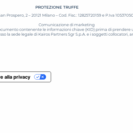
PROTEZIONE TRUFFE
San Prospero, 2 – 20121 Milano – Cod. Fisc.: 12825720159 e P.Iva 10537050964
Comunicazione di marketing
 documento contenente le informazioni chiave (KID) prima di prendere una
o la sede legale di Kairos Partners Sgr S.p.A. e i soggetti collocatori,
e alla privacy