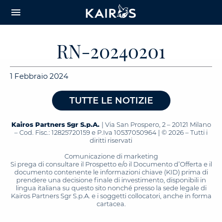
arrow_downward_alt
MAIN
menu
CONTENT
RN-20240201
1 Febbraio 2024
TUTTE LE NOTIZIE
Kairos Partners Sgr S.p.A.
| Via San Prospero, 2 – 20121 Milano
– Cod. Fisc.: 12825720159 e P.Iva 10537050964 | © 2026 – Tutti i
diritti riservati
Comunicazione di marketing
Si prega di consultare il Prospetto e/o il Documento d’Offerta e il
documento contenente le informazioni chiave (KID) prima di
prendere una decisione finale di investimento, disponibili in
lingua italiana su questo sito nonché presso la sede legale di
Kairos Partners Sgr S.p.A. e i soggetti collocatori, anche in forma
cartacea.