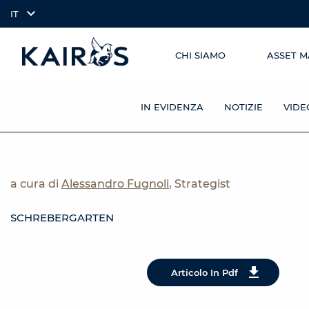
IT
CHI SIAMO
ASSET 
SKIP TO
arrow_downward_alt
MAIN
CONTENT
IN EVIDENZA
NOTIZIE
VIDE
a cura di
Alessandro Fugnoli
, Strategist
SCHREBERGARTEN
Articolo In Pdf