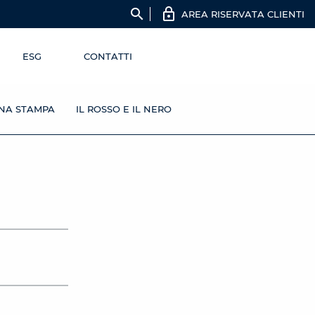
search
AREA RISERVATA CLIENTI
ESG
CONTATTI
NA STAMPA
IL ROSSO E IL NERO