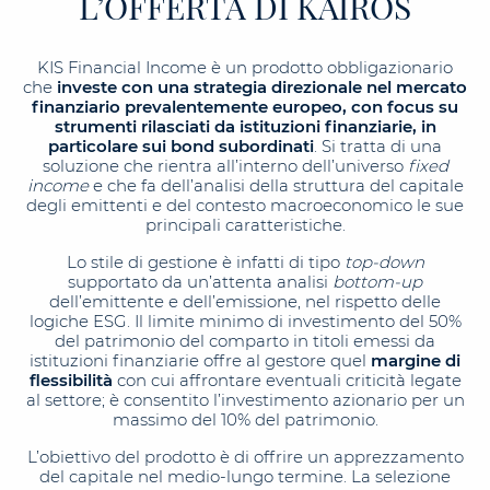
L’OFFERTA DI KAIROS
KIS Financial Income è un prodotto obbligazionario
che
investe con una strategia direzionale nel mercato
finanziario prevalentemente europeo,
con focus su
strumenti rilasciati da istituzioni finanziarie, in
particolare sui bond subordinati
. Si tratta di una
soluzione che rientra all’interno dell’universo
fixed
income
e che fa dell’analisi della struttura del capitale
degli emittenti e del contesto macroeconomico le sue
principali caratteristiche.
Lo stile di gestione è infatti di tipo
top-down
supportato da un’attenta analisi
bottom-up
dell’emittente e dell’emissione, nel rispetto delle
logiche ESG. Il limite minimo di investimento del 50%
del patrimonio del comparto in titoli emessi da
istituzioni finanziarie offre al gestore quel
margine di
flessibilità
con cui affrontare eventuali criticità legate
al settore; è consentito l’investimento azionario per un
massimo del 10% del patrimonio.
L’obiettivo del prodotto è di offrire un apprezzamento
del capitale nel medio-lungo termine. La selezione