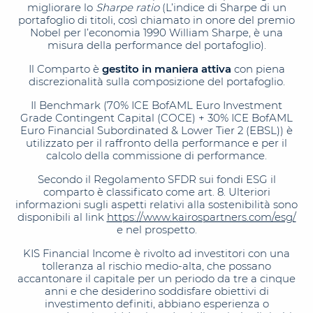
migliorare lo
Sharpe ratio
(L’indice di Sharpe di un
portafoglio di titoli, così chiamato in onore del premio
Nobel per l’economia 1990 William Sharpe, è una
misura della performance del portafoglio).
Il Comparto è
gestito in maniera attiva
con piena
discrezionalità sulla composizione del portafoglio.
Il Benchmark (70% ICE BofAML Euro Investment
Grade Contingent Capital (COCE) + 30% ICE BofAML
Euro Financial Subordinated & Lower Tier 2 (EBSL)) è
utilizzato per il raffronto della performance e per il
calcolo della commissione di performance.
Secondo il Regolamento SFDR sui fondi ESG il
comparto è classificato come art. 8. Ulteriori
informazioni sugli aspetti relativi alla sostenibilità sono
disponibili al link
https://www.kairospartners.com/esg/
e nel prospetto.
KIS Financial Income è rivolto ad investitori con una
tolleranza al rischio medio-alta, che possano
accantonare il capitale per un periodo da tre a cinque
anni e che desiderino soddisfare obiettivi di
investimento definiti, abbiano esperienza o