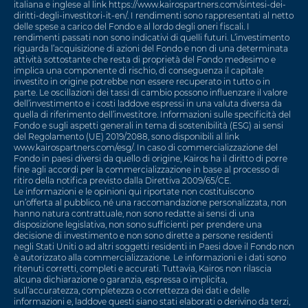
italiana e inglese al link https://www.kairospartners.com/sintesi-dei-
diritti-degli-investitori-it-en/. I rendimenti sono rappresentati al netto
delle spese a carico del Fondo e al lordo degli oneri fiscali. I
rendimenti passati non sono indicativi di quelli futuri. L’investimento
riguarda l’acquisizione di azioni del Fondo e non di una determinata
attività sottostante che resta di proprietà del Fondo medesimo e
implica una componente di rischio, di conseguenza il capitale
investito in origine potrebbe non essere recuperato in tutto o in
parte. Le oscillazioni dei tassi di cambio possono influenzare il valore
dell’investimento e i costi laddove espressi in una valuta diversa da
quella di riferimento dell’investitore. Informazioni sulle specificità del
Fondo e sugli aspetti generali in tema di sostenibilità (ESG) ai sensi
del Regolamento (UE) 2019/2088, sono disponibili al link
www.kairospartners.com/esg/. In caso di commercializzazione del
Fondo in paesi diversi da quello di origine, Kairos ha il diritto di porre
fine agli accordi per la commercializzazione in base al processo di
ritiro della notifica previsto dalla Direttiva 2009/65/CE.
Le informazioni e le opinioni qui riportate non costituiscono
un’offerta al pubblico, né una raccomandazione personalizzata, non
hanno natura contrattuale, non sono redatte ai sensi di una
disposizione legislativa, non sono sufficienti per prendere una
decisione di investimento e non sono dirette a persone residenti
negli Stati Uniti o ad altri soggetti residenti in Paesi dove il Fondo non
è autorizzato alla commercializzazione. Le informazioni e i dati sono
ritenuti corretti, completi e accurati. Tuttavia, Kairos non rilascia
alcuna dichiarazione o garanzia, espressa o implicita,
sull’accuratezza, completezza o correttezza dei dati e delle
informazioni e, laddove questi siano stati elaborati o derivino da terzi,