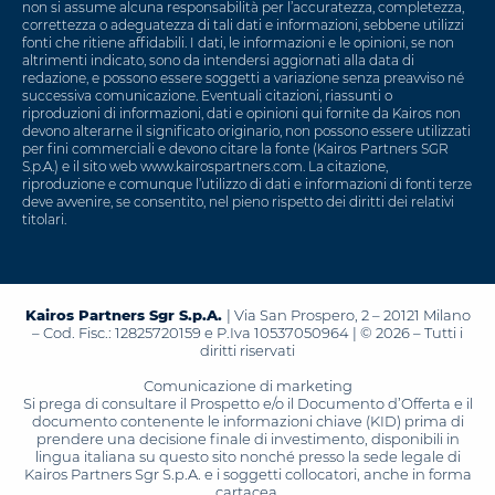
non si assume alcuna responsabilità per l’accuratezza, completezza,
correttezza o adeguatezza di tali dati e informazioni, sebbene utilizzi
fonti che ritiene affidabili. I dati, le informazioni e le opinioni, se non
altrimenti indicato, sono da intendersi aggiornati alla data di
redazione, e possono essere soggetti a variazione senza preavviso né
successiva comunicazione. Eventuali citazioni, riassunti o
riproduzioni di informazioni, dati e opinioni qui fornite da Kairos non
devono alterarne il significato originario, non possono essere utilizzati
per fini commerciali e devono citare la fonte (Kairos Partners SGR
S.p.A.) e il sito web www.kairospartners.com. La citazione,
riproduzione e comunque l’utilizzo di dati e informazioni di fonti terze
deve avvenire, se consentito, nel pieno rispetto dei diritti dei relativi
titolari.
Kairos Partners Sgr S.p.A.
| Via San Prospero, 2 – 20121 Milano
– Cod. Fisc.: 12825720159 e P.Iva 10537050964 | © 2026 – Tutti i
diritti riservati
Comunicazione di marketing
Si prega di consultare il Prospetto e/o il Documento d’Offerta e il
documento contenente le informazioni chiave (KID) prima di
prendere una decisione finale di investimento, disponibili in
lingua italiana su questo sito nonché presso la sede legale di
Kairos Partners Sgr S.p.A. e i soggetti collocatori, anche in forma
cartacea.