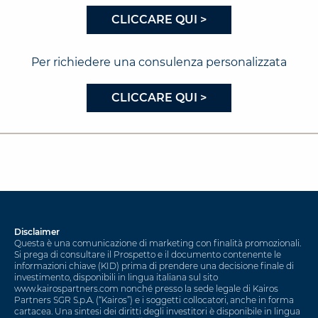
CLICCARE QUI >
Per richiedere una consulenza personalizzata
CLICCARE QUI >
Disclaimer
Questa è una comunicazione di marketing con finalità promozionali.
Si prega di consultare il Prospetto e il documento contenente le
informazioni chiave (KID) prima di prendere una decisione finale di
investimento, disponibili in lingua italiana sul sito
www.kairospartners.com nonché presso la sede legale di Kairos
Partners SGR S.p.A. (“Kairos”) e i soggetti collocatori, anche in forma
cartacea. Una sintesi dei diritti degli investitori è disponibile in lingua