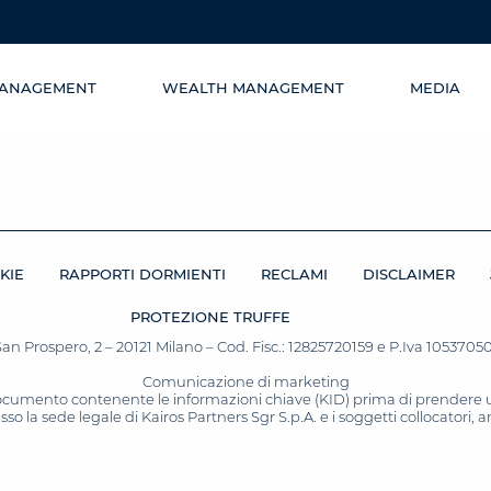
MANAGEMENT
WEALTH MANAGEMENT
MEDIA
KIE
RAPPORTI DORMIENTI
RECLAMI
DISCLAIMER
PROTEZIONE TRUFFE
San Prospero, 2 – 20121 Milano – Cod. Fisc.: 12825720159 e P.Iva 10537050964
Comunicazione di marketing
 documento contenente le informazioni chiave (KID) prima di prendere una
o la sede legale di Kairos Partners Sgr S.p.A. e i soggetti collocatori,