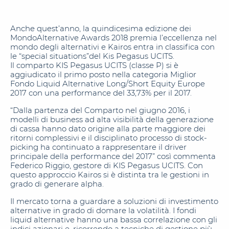
Anche quest’anno, la quindicesima edizione dei
MondoAlternative Awards 2018 premia l’eccellenza nel
mondo degli alternativi e Kairos entra in classifica con
le “special situations”del Kis Pegasus UCITS.
Il comparto KIS Pegasus UCITS (classe P) si è
aggiudicato il primo posto nella categoria Miglior
Fondo Liquid Alternative Long/Short Equity Europe
2017 con una performance del 33,73% per il 2017.
“Dalla partenza del Comparto nel giugno 2016, i
modelli di business ad alta visibilità della generazione
di cassa hanno dato origine alla parte maggiore dei
ritorni complessivi e il disciplinato processo di stock-
picking ha continuato a rappresentare il driver
principale della performance del 2017” così commenta
Federico Riggio, gestore di KIS Pegasus UCITS. Con
questo approccio Kairos si è distinta tra le gestioni in
grado di generare alpha.
Il mercato torna a guardare a soluzioni di investimento
alternative in grado di domare la volatilità. I fondi
liquid alternative hanno una bassa correlazione con gli
indici azionari e, ricorrendo a tecniche di gestione più