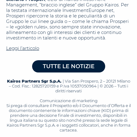
Management, “braccio inglese” del Gruppo Kairos. Per
la testata internazionale InvestmentEurope.net,
Prosperi ripercorre la storia e le peculiarità di un
Gruppo le cui linee guida o – come le chiama Prosperi
– le «golden rules», sono sempre state innovazione,
allineamento con gli interessi dei clienti e continuo
investimento in talenti e nuove opportunità.
Leggi l’articolo
TUTTE LE NOTIZIE
Kairos Partners Sgr S.p.A.
| Via San Prospero, 2 – 20121 Milano
– Cod. Fisc.: 12825720159 e P.Iva 10537050964 | © 2026 – Tutti i
diritti riservati
Comunicazione di marketing
Si prega di consultare il Prospetto e/o il Documento d’Offerta e il
documento contenente le informazioni chiave (KID) prima di
prendere una decisione finale di investimento, disponibili in
lingua italiana su questo sito nonché presso la sede legale di
Kairos Partners Sgr S.p.A. e i soggetti collocatori, anche in forma
cartacea.