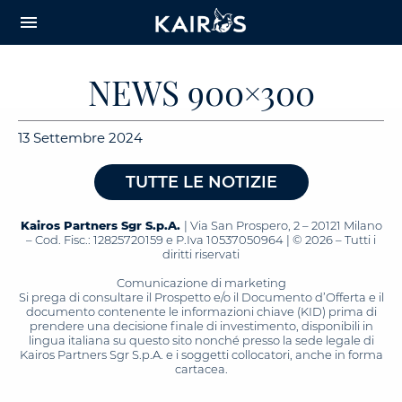
arrow_downward_alt
MAIN
menu
CONTENT
NEWS 900×300
13 Settembre 2024
TUTTE LE NOTIZIE
Kairos Partners Sgr S.p.A.
| Via San Prospero, 2 – 20121 Milano
– Cod. Fisc.: 12825720159 e P.Iva 10537050964 | © 2026 – Tutti i
diritti riservati
Comunicazione di marketing
Si prega di consultare il Prospetto e/o il Documento d’Offerta e il
documento contenente le informazioni chiave (KID) prima di
prendere una decisione finale di investimento, disponibili in
lingua italiana su questo sito nonché presso la sede legale di
Kairos Partners Sgr S.p.A. e i soggetti collocatori, anche in forma
cartacea.