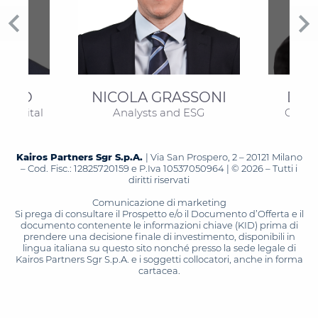
eyboard_arrow_left
keyboard_arrow_rig
ERTO
NICOLA GRASSONI
DI 
 Capital
Analysts and ESG
Chief 
Kairos Partners Sgr S.p.A.
| Via San Prospero, 2 – 20121 Milano
– Cod. Fisc.: 12825720159 e P.Iva 10537050964 | © 2026 – Tutti i
diritti riservati
Comunicazione di marketing
Si prega di consultare il Prospetto e/o il Documento d’Offerta e il
documento contenente le informazioni chiave (KID) prima di
prendere una decisione finale di investimento, disponibili in
lingua italiana su questo sito nonché presso la sede legale di
Kairos Partners Sgr S.p.A. e i soggetti collocatori, anche in forma
cartacea.