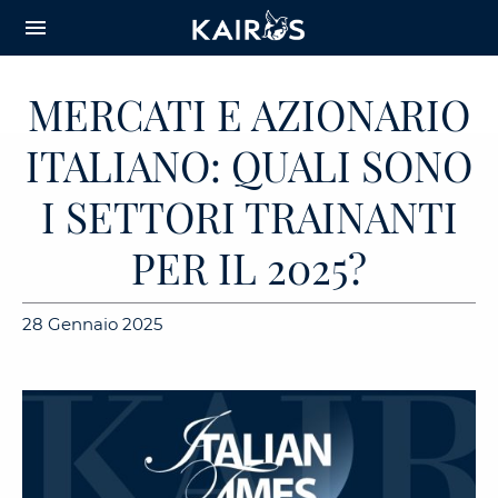
arrow_downward_alt
MAIN
menu
CONTENT
MERCATI E AZIONARIO
ITALIANO: QUALI SONO
I SETTORI TRAINANTI
PER IL 2025?
28 Gennaio 2025