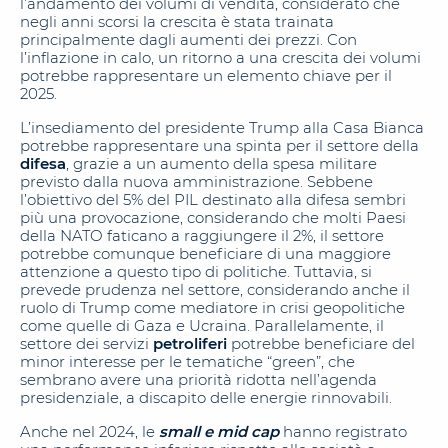
l’andamento dei volumi di vendita, considerato che
negli anni scorsi la crescita è stata trainata
principalmente dagli aumenti dei prezzi. Con
l’inflazione in calo, un ritorno a una crescita dei volumi
potrebbe rappresentare un elemento chiave per il
2025.
L’insediamento del presidente Trump alla Casa Bianca
potrebbe rappresentare una spinta per il settore della
difesa
, grazie a un aumento della spesa militare
previsto dalla nuova amministrazione. Sebbene
l’obiettivo del 5% del PIL destinato alla difesa sembri
più una provocazione, considerando che molti Paesi
della NATO faticano a raggiungere il 2%, il settore
potrebbe comunque beneficiare di una maggiore
attenzione a questo tipo di politiche. Tuttavia, si
prevede prudenza nel settore, considerando anche il
ruolo di Trump come mediatore in crisi geopolitiche
come quelle di Gaza e Ucraina. Parallelamente, il
settore dei servizi
petroliferi
potrebbe beneficiare del
minor interesse per le tematiche “green”, che
sembrano avere una priorità ridotta nell’agenda
presidenziale, a discapito delle energie rinnovabili.
Anche nel 2024, le
small e mid cap
hanno registrato