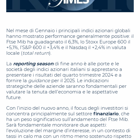
Nel mese di Gennaio i principali indici azionari globali
hanno mostrato performance generalmente positive: il
Ftse Mib ha guadagnato il 6,3%, lo Stoxx Europe 600 il
+5,1%, l’S&P 600 il +3,4% e il Nasdaq il +2,4% in valuta
locale (
total return
).
La
reporting season
di fine anno è alle porte e le
società degli indici azionari italiani si apprestano a
presentare i risultati del quarto trimestre 2024 e a
fornire la
guidance
per il 2025. Le indicazioni
strategiche delle aziende saranno fondamentali per
valutare la tenuta dell’economia e le aspettative
future.
Con l’inizio del nuovo anno, il focus degli investitori si
concentra principalmente sul settore
finanziario
, che
ha un peso significativo sull’andamento del Ftse Mib.
Sarà fondamentale monitorare due aspetti:
l’evoluzione del margine d’interesse, in un contesto di
tassi in calo ma con un ritmo meno sostenuto rispetto