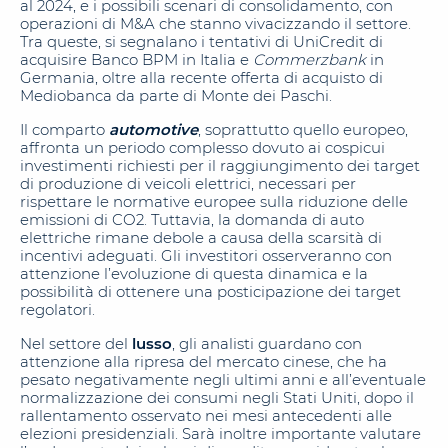
al 2024, e i possibili scenari di consolidamento, con
operazioni di M&A che stanno vivacizzando il settore.
Tra queste, si segnalano i tentativi di UniCredit di
acquisire Banco BPM in Italia e
Commerzbank
in
Germania, oltre alla recente offerta di acquisto di
Mediobanca da parte di Monte dei Paschi.
Il comparto
automotive
, soprattutto quello europeo,
affronta un periodo complesso dovuto ai cospicui
investimenti richiesti per il raggiungimento dei target
di produzione di veicoli elettrici, necessari per
rispettare le normative europee sulla riduzione delle
emissioni di CO2. Tuttavia, la domanda di auto
elettriche rimane debole a causa della scarsità di
incentivi adeguati. Gli investitori osserveranno con
attenzione l’evoluzione di questa dinamica e la
possibilità di ottenere una posticipazione dei target
regolatori.
Nel settore del
lusso
, gli analisti guardano con
attenzione alla ripresa del mercato cinese, che ha
pesato negativamente negli ultimi anni e all’eventuale
normalizzazione dei consumi negli Stati Uniti, dopo il
rallentamento osservato nei mesi antecedenti alle
elezioni presidenziali. Sarà inoltre importante valutare